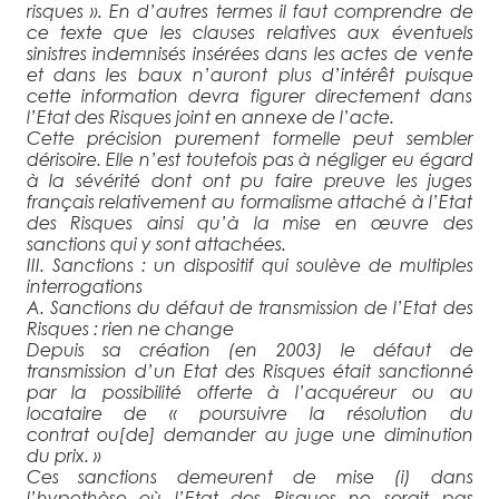
risques
». En d’autres termes il faut comprendre de
ce texte que les clauses relatives aux éventuels
sinistres indemnisés insérées dans les actes de vente
et dans les baux n’auront plus d’intérêt puisque
cette information devra figurer directement dans
l’Etat des Risques joint en annexe de l’acte.
Cette précision purement formelle peut sembler
dérisoire. Elle n’est toutefois pas à négliger eu égard
à la sévérité dont ont pu faire preuve les juges
français relativement au formalisme attaché à l’Etat
des Risques ainsi qu’à la mise en œuvre des
sanctions qui y sont attachées.
III. Sanctions : un dispositif qui soulève de multiples
interrogations
A. Sanctions du défaut de transmission de l’Etat des
Risques : rien ne change
Depuis sa création (en 2003) le défaut de
transmission d’un Etat des Risques était sanctionné
par la possibilité offerte à l’
acquéreur ou au
locataire de «
poursuivre la résolution du
contrat ou
[de]
demander au juge une diminution
du prix
. »
Ces sanctions demeurent de mise (i) dans
l’hypothèse où l’Etat des Risques ne serait pas