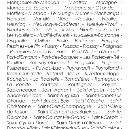
Montpellier-de-Médillan - Montroy - Moragne -
Mornac-sur-Seudre - Mortagne-sur-Gironde -
Mortiers - Mosnac - Le Mung - Muron - Nachamps -
Nancras - Nantillé - Néré - Neuillac - Neulles -
Neuvicq - Neuvicq-le-Château - Nieul-le-Virouil -
Nieul-lès-Saintes - Nieul-sur-Mer - Nieulle-sur-Seudre -
Les Nouillers - Nuaillé-d'Aunis - Nuaillé-sur-Boutonne -
Orignolles - Ozillac - Paillé - Pérignac - Périgny -
Pessines - Le Pin - Pisany - Plassac - Plassay - Polignac
- Pommiers-Moulons - Pons - Pont-l'Abbé-d'Arnoult -
Port-d'Envaux - Port-des-Barques - Les Portes-en-Ré -
Pouillac - Poursay-Garnaud - Préguillac - Prignac -
Puilboreau - Puy-du-Lac - Puyravault - Puyrolland -
Réaux sur Trèfle - Rétaud - Rioux - Rivedoux-Plage -
Rochefort - La Rochelle - Romazières - Romegoux -
La Ronde - Rouffiac - Rouffignac - Royan -
Sablonceaux - Saint-Agnant - Saint-Aigulin - Saint-
André-de-Lidon - Saint-Augustin - Saint-Bonnet-sur-
Gironde - Saint-Bris-des-Bois - Saint-Césaire - Saint-
Christophe - Saint-Ciers-Champagne - Saint-Ciers-
du-Taillon - Saint-Clément-des-Baleines - Sainte-
Colombe - Saint-Coutant-le-Grand - Saint-Crépin -
Saint-Cyr-du-Doret - Saint-Denis-d'Oléron - Saint-
Dizant-du-Bois - Saint-Dizant-du-Gua - Saint-Eugène -