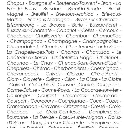
Chapus - Bourgneuf - Boutenac-Touvent - Bran - La
Brée-les-Bains - Bresdon - Breuil-la-Réorte - Breuil-
Magné - Breuillet - Brie-sous-Archiac - Brie-sous-
Matha - Brie-sous-Mortagne - Brives-sur-Charente -
Brizambourg - La Brousse - Burie - Bussac-Forêt -
Bussac-sur-Charente - Cabariot - Celles - Cercoux -
Chadenac - Chaillevette - Chambon - Chamouillac
- Champagnac - Champagne - Champagnolles -
Champdolent - Chaniers - Chantemerle-sur-la-Soie -
La Chapelle-des-Pots - Charron - Chartuzac - Le
Château-d'Oléron - Châtelaillon-Plage - Chatenet -
Chaunac - Le Chay - Chenac-Saint-Seurin-d'Uzet -
Chepniers - Chérac - Cherbonnières - Chermignac -
Chevanceaux - Chives - Cierzac - Ciré-d'Aunis -
Clam - Clavette - Clérac - Clion - La Clisse - La Clotte
- Coivert - Colombiers - Consac - Contré - Corignac -
Corme-Écluse - Corme-Royal - La Couarde-sur-Mer -
Coulonges - Courant - Courcelles - Courcerac -
Courçon - Courcoury - Courpignac - Coux - Cozes -
Cramchaban - Cravans - Crazannes - Cressé - Croix-
Chapeau - La Croix-Comtesse - Dampierre-sur-
Boutonne - La Devise - Dœuil-sur-le-Mignon - Dolus-
d'Oléron - Dompierre-sur-Charente - Dompierre-sur-
Mer - Le Douhet - Échebrune - Échillais - Écoyeux -