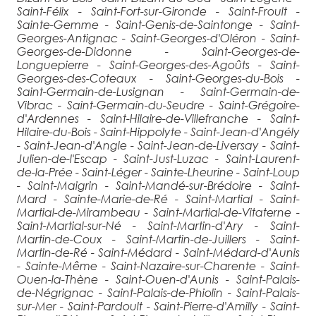
Saint-Félix - Saint-Fort-sur-Gironde - Saint-Froult -
Sainte-Gemme - Saint-Genis-de-Saintonge - Saint-
Georges-Antignac - Saint-Georges-d'Oléron - Saint-
Georges-de-Didonne - Saint-Georges-de-
Longuepierre - Saint-Georges-des-Agoûts - Saint-
Georges-des-Coteaux - Saint-Georges-du-Bois -
Saint-Germain-de-Lusignan - Saint-Germain-de-
Vibrac - Saint-Germain-du-Seudre - Saint-Grégoire-
d'Ardennes - Saint-Hilaire-de-Villefranche - Saint-
Hilaire-du-Bois - Saint-Hippolyte - Saint-Jean-d'Angély
- Saint-Jean-d'Angle - Saint-Jean-de-Liversay - Saint-
Julien-de-l'Escap - Saint-Just-Luzac - Saint-Laurent-
de-la-Prée - Saint-Léger - Sainte-Lheurine - Saint-Loup
- Saint-Maigrin - Saint-Mandé-sur-Brédoire - Saint-
Mard - Sainte-Marie-de-Ré - Saint-Martial - Saint-
Martial-de-Mirambeau - Saint-Martial-de-Vitaterne -
Saint-Martial-sur-Né - Saint-Martin-d'Ary - Saint-
Martin-de-Coux - Saint-Martin-de-Juillers - Saint-
Martin-de-Ré - Saint-Médard - Saint-Médard-d'Aunis
- Sainte-Même - Saint-Nazaire-sur-Charente - Saint-
Ouen-la-Thène - Saint-Ouen-d'Aunis - Saint-Palais-
de-Négrignac - Saint-Palais-de-Phiolin - Saint-Palais-
sur-Mer - Saint-Pardoult - Saint-Pierre-d'Amilly - Saint-