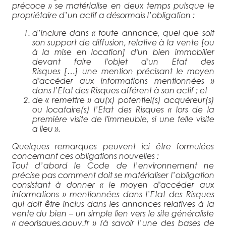
précoce » se matérialise en deux temps puisque le
propriétaire d’un actif a désormais l’obligation :
d’inclure dans «
toute annonce, quel que soit
son support de diffusion, relative à la vente
[ou
à la mise en location]
d'un bien immobilier
devant faire l'objet d'un Etat des
Risques
[…]
une mention précisant le moyen
d'accéder aux informations mentionnées
»
dans l’Etat des Risques afférent à son actif ; et
de «
remettre
» au(x) potentiel(s) acquéreur(s)
ou locataire(s) l’Etat des Risques «
lors de la
première visite de l'immeuble, si une telle visite
a lieu
».
Quelques remarques peuvent ici être formulées
concernant ces obligations nouvelles :
Tout d’abord le Code de l’environnement ne
précise pas comment doit se matérialiser l’obligation
consistant à donner «
le moyen d'accéder aux
informations
» mentionnées dans l’Etat des Risques
qui doit être inclus dans les annonces relatives à la
vente du bien – un simple lien vers le site généraliste
« georisques.gouv.fr » (à savoir l’une des bases de