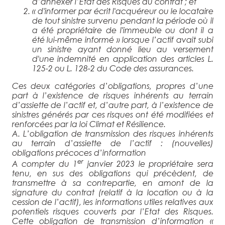
d’annexer l’Etat des Risques au contrat ; et
«
d'informer par écrit l'acquéreur ou le locataire
de tout sinistre survenu pendant la période où il
a été propriétaire de l'immeuble ou dont il a
été lui-même informé
» lorsque l’actif avait subi
un sinistre ayant donné lieu au versement
d'une indemnité en application des articles L.
125-2 ou L. 128-2 du Code des assurances.
Ces deux catégories d’obligations, propres d’une
part à l’existence de risques inhérents au terrain
d’assiette de l’actif et, d’autre part, à l’existence de
sinistres générés par ces risques ont été modifiées et
renforcées par la loi Climat et Résilience.
A. L’obligation de transmission des risques inhérents
au terrain d’assiette de l’actif : (nouvelles)
obligations précoces d’information
er
A compter du 1
janvier 2023 le propriétaire sera
tenu, en sus des obligations qui précèdent, de
transmettre à sa contrepartie,
en amont
de la
signature du contrat (relatif à la location ou à la
cession de l’actif), les informations utiles relatives aux
potentiels risques couverts par l’Etat des Risques.
Cette obligation de transmission d’information «