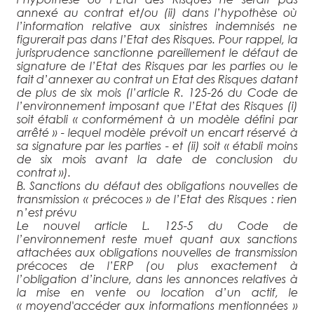
annexé au contrat et/ou (ii) dans l’hypothèse où
l’information relative aux sinistres indemnisés ne
figurerait pas dans l’Etat des Risques. Pour rappel, la
jurisprudence sanctionne pareillement le défaut de
signature de l’Etat des Risques par les parties ou le
fait d’annexer au contrat un Etat des Risques datant
de plus de six mois (l’article R. 125-26 du Code de
l’environnement imposant que l’Etat des Risques (i)
soit établi «
c
onformément à un modèle défini par
arrêté
» - lequel modèle prévoit un encart réservé à
sa signature par les parties - et (ii) soit «
établi moins
de six mois avant la date de conclusion du
contrat
»).
B. Sanctions du défaut des obligations nouvelles de
transmission « précoces » de l’Etat des Risques : rien
n’est prévu
Le nouvel article L. 125-5 du Code de
l’environnement reste muet quant aux sanctions
attachées aux obligations nouvelles de transmission
précoces de l’ERP (
ou plus exactement à
l’obligation d’inclure, dans les annonces relatives à
la mise en vente ou location d’un actif, le
«
moyen
d'accéder aux informations mentionnées
»