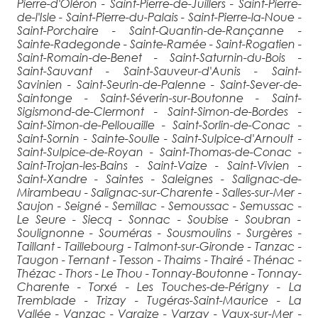
Pierre-d'Oléron - Saint-Pierre-de-Juillers - Saint-Pierre-
de-l'Isle - Saint-Pierre-du-Palais - Saint-Pierre-la-Noue -
Saint-Porchaire - Saint-Quantin-de-Rançanne -
Sainte-Radegonde - Sainte-Ramée - Saint-Rogatien -
Saint-Romain-de-Benet - Saint-Saturnin-du-Bois -
Saint-Sauvant - Saint-Sauveur-d'Aunis - Saint-
Savinien - Saint-Seurin-de-Palenne - Saint-Sever-de-
Saintonge - Saint-Séverin-sur-Boutonne - Saint-
Sigismond-de-Clermont - Saint-Simon-de-Bordes -
Saint-Simon-de-Pellouaille - Saint-Sorlin-de-Conac -
Saint-Sornin - Sainte-Soulle - Saint-Sulpice-d'Arnoult -
Saint-Sulpice-de-Royan - Saint-Thomas-de-Conac -
Saint-Trojan-les-Bains - Saint-Vaize - Saint-Vivien -
Saint-Xandre - Saintes - Saleignes - Salignac-de-
Mirambeau - Salignac-sur-Charente - Salles-sur-Mer -
Saujon - Seigné - Semillac - Semoussac - Semussac -
Le Seure - Siecq - Sonnac - Soubise - Soubran -
Soulignonne - Souméras - Sousmoulins - Surgères -
Taillant - Taillebourg - Talmont-sur-Gironde - Tanzac -
Taugon - Ternant - Tesson - Thaims - Thairé - Thénac -
Thézac - Thors - Le Thou - Tonnay-Boutonne - Tonnay-
Charente - Torxé - Les Touches-de-Périgny - La
Tremblade - Trizay - Tugéras-Saint-Maurice - La
Vallée - Vanzac - Varaize - Varzay - Vaux-sur-Mer -