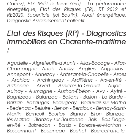
Carrez), PTZ (Prêt à Taux Zéro) - La performance
énergétique, Etat des Risques (ER), RT 2012 et
RE2020, Superficie (loi Boutin), Audit énergétique,
Diagnostic Assainissement collectif ...
Etat des Risques (RP) - Diagnostics
immobiliers en Charente-maritime
:
Agudelle - Aigrefeuille-d'Aunis - Allas-Bocage - Allas-
Champagne - Anais - Andilly - Angliers - Angoulins -
Annepont - Annezay - Antezant-la-Chapelle - Arces
- Archiac - Archingeay - Ardillières - Ars-en-Ré -
Arthenac - Arvert - Asnières-la-Giraud - Aujac -
Aulnay - Aumagne - Authon-Ébéon - Avy - Aytré -
Bagnizeau - Balanzac - Ballans - Ballon - La Barde -
Barzan - Bazauges - Beaugeay - Beauvais-sur-Matha
- Bedenac - Belluire - Benon - Bercloux - Bernay-Saint-
Martin - Berneuil - Beurlay - Bignay - Biron - Blanzac-
lès-Matha - Blanzay-sur-Boutonne - Bois - Bois-Plage-
en-Ré - Boisredon - Bords - Boresse-et-Martron -
Boscamnant - Bougneau - Bouhet - Bourcefranc-le-