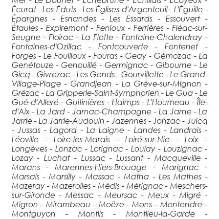
Écurat - Les Éduts - Les Églises-d'Argenteuil - L'Éguille -
Épargnes - Esnandes - Les Essards - Essouvert -
Étaules - Expiremont - Fenioux - Ferrières - Fléac-sur-
Seugne - Floirac - La Flotte - Fontaine-Chalendray -
Fontaines-d'Ozillac - Fontcouverte - Fontenet -
Forges - Le Fouilloux - Fouras - Geay - Gémozac - La
Genétouze - Genouillé - Germignac - Gibourne - Le
Gicq - Givrezac - Les Gonds - Gourvillette - Le Grand-
Village-Plage - Grandjean - La Grève-sur-Mignon -
Grézac - La Gripperie-Saint-Symphorien - Le Gua - Le
Gué-d'Alleré - Guitinières - Haimps - L'Houmeau - Île-
d'Aix - La Jard - Jarnac-Champagne - La Jarne - La
Jarrie - La Jarrie-Audouin - Jazennes - Jonzac - Juicq
- Jussas - Lagord - La Laigne - Landes - Landrais -
Léoville - Loire-les-Marais - Loiré-sur-Nie - Loix -
Longèves - Lonzac - Lorignac - Loulay - Louzignac -
Lozay - Luchat - Lussac - Lussant - Macqueville -
Marans - Marennes-Hiers-Brouage - Marignac -
Marsais - Marsilly - Massac - Matha - Les Mathes -
Mazeray - Mazerolles - Médis - Mérignac - Meschers-
sur-Gironde - Messac - Meursac - Meux - Migré -
Migron - Mirambeau - Moëze - Mons - Montendre -
Montguyon - Montils - Montlieu-la-Garde -