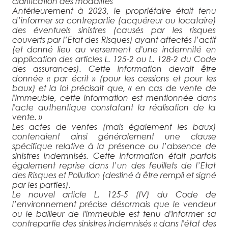
clarification des modalités
Antérieurement à 2023, le propriétaire était tenu
d’informer sa contrepartie (acquéreur ou locataire)
des éventuels sinistres (causés par les risques
couverts par l’Etat des Risques) ayant affectés l’actif
(et donné lieu au versement d'une indemnité en
application
des articles L. 125-2 ou L. 128-2 du Code
des assurances
). Cette information devait être
donnée «
par écrit
» (pour les cessions et pour les
baux) et la loi précisait que, «
en cas de vente de
l'immeuble, cette information est mentionnée dans
l'acte authentique constatant la réalisation de la
vente
. »
Les actes de ventes (mais également les baux)
contenaient ainsi généralement une clause
spécifique relative à la présence ou l’absence de
sinistres indemnisés. Cette information était parfois
également reprise dans l’un des feuillets de l’Etat
des Risques et Pollution (destiné à être rempli et signé
par les parties).
Le nouvel article L. 125-5 (IV) du Code de
l’environnement précise désormais que
le vendeur
ou le bailleur de l'immeuble est tenu d'informer sa
contrepartie des sinistres indemnisés «
dans l'état des