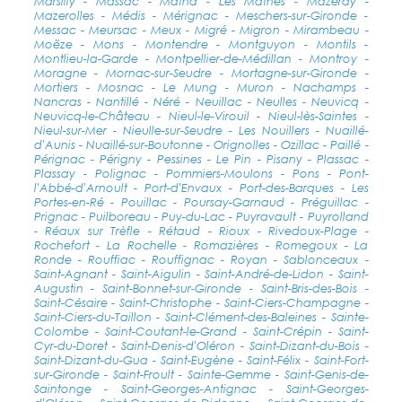
Marsilly - Massac - Matha - Les Mathes - Mazeray -
Mazerolles - Médis - Mérignac - Meschers-sur-Gironde -
Messac - Meursac - Meux - Migré - Migron - Mirambeau -
Moëze - Mons - Montendre - Montguyon - Montils -
Montlieu-la-Garde - Montpellier-de-Médillan - Montroy -
Moragne - Mornac-sur-Seudre - Mortagne-sur-Gironde -
Mortiers - Mosnac - Le Mung - Muron - Nachamps -
Nancras - Nantillé - Néré - Neuillac - Neulles - Neuvicq -
Neuvicq-le-Château - Nieul-le-Virouil - Nieul-lès-Saintes -
Nieul-sur-Mer - Nieulle-sur-Seudre - Les Nouillers - Nuaillé-
d'Aunis - Nuaillé-sur-Boutonne - Orignolles - Ozillac - Paillé -
Pérignac - Périgny - Pessines - Le Pin - Pisany - Plassac -
Plassay - Polignac - Pommiers-Moulons - Pons - Pont-
l'Abbé-d'Arnoult - Port-d'Envaux - Port-des-Barques - Les
Portes-en-Ré - Pouillac - Poursay-Garnaud - Préguillac -
Prignac - Puilboreau - Puy-du-Lac - Puyravault - Puyrolland
- Réaux sur Trèfle - Rétaud - Rioux - Rivedoux-Plage -
Rochefort - La Rochelle - Romazières - Romegoux - La
Ronde - Rouffiac - Rouffignac - Royan - Sablonceaux -
Saint-Agnant - Saint-Aigulin - Saint-André-de-Lidon - Saint-
Augustin - Saint-Bonnet-sur-Gironde - Saint-Bris-des-Bois -
Saint-Césaire - Saint-Christophe - Saint-Ciers-Champagne -
Saint-Ciers-du-Taillon - Saint-Clément-des-Baleines - Sainte-
Colombe - Saint-Coutant-le-Grand - Saint-Crépin - Saint-
Cyr-du-Doret - Saint-Denis-d'Oléron - Saint-Dizant-du-Bois -
Saint-Dizant-du-Gua - Saint-Eugène - Saint-Félix - Saint-Fort-
sur-Gironde - Saint-Froult - Sainte-Gemme - Saint-Genis-de-
Saintonge - Saint-Georges-Antignac - Saint-Georges-