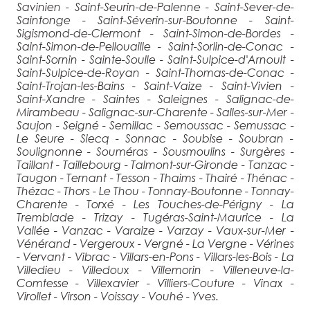
Savinien - Saint-Seurin-de-Palenne - Saint-Sever-de-
Saintonge - Saint-Séverin-sur-Boutonne - Saint-
Sigismond-de-Clermont - Saint-Simon-de-Bordes -
Saint-Simon-de-Pellouaille - Saint-Sorlin-de-Conac -
Saint-Sornin - Sainte-Soulle - Saint-Sulpice-d'Arnoult -
Saint-Sulpice-de-Royan - Saint-Thomas-de-Conac -
Saint-Trojan-les-Bains - Saint-Vaize - Saint-Vivien -
Saint-Xandre - Saintes - Saleignes - Salignac-de-
Mirambeau - Salignac-sur-Charente - Salles-sur-Mer -
Saujon - Seigné - Semillac - Semoussac - Semussac -
Le Seure - Siecq - Sonnac - Soubise - Soubran -
Soulignonne - Souméras - Sousmoulins - Surgères -
Taillant - Taillebourg - Talmont-sur-Gironde - Tanzac -
Taugon - Ternant - Tesson - Thaims - Thairé - Thénac -
Thézac - Thors - Le Thou - Tonnay-Boutonne - Tonnay-
Charente - Torxé - Les Touches-de-Périgny - La
Tremblade - Trizay - Tugéras-Saint-Maurice - La
Vallée - Vanzac - Varaize - Varzay - Vaux-sur-Mer -
Vénérand - Vergeroux - Vergné - La Vergne - Vérines
- Vervant - Vibrac - Villars-en-Pons - Villars-les-Bois - La
Villedieu - Villedoux - Villemorin - Villeneuve-la-
Comtesse - Villexavier - Villiers-Couture - Vinax -
Virollet - Virson - Voissay - Vouhé - Yves.