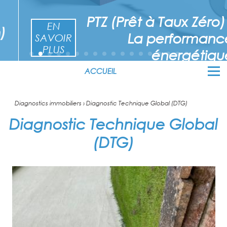
PTZ (Prêt à Taux Zéro) -
EN
La performance
SAVOIR
PLUS
énergétique
ACCUEIL
Diagnostics immobiliers
› Diagnostic Technique Global (DTG)
Diagnostic Technique Global
(DTG)