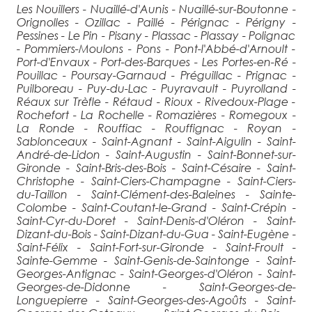
Les Nouillers - Nuaillé-d'Aunis - Nuaillé-sur-Boutonne -
Orignolles - Ozillac - Paillé - Pérignac - Périgny -
Pessines - Le Pin - Pisany - Plassac - Plassay - Polignac
- Pommiers-Moulons - Pons - Pont-l'Abbé-d'Arnoult -
Port-d'Envaux - Port-des-Barques - Les Portes-en-Ré -
Pouillac - Poursay-Garnaud - Préguillac - Prignac -
Puilboreau - Puy-du-Lac - Puyravault - Puyrolland -
Réaux sur Trèfle - Rétaud - Rioux - Rivedoux-Plage -
Rochefort - La Rochelle - Romazières - Romegoux -
La Ronde - Rouffiac - Rouffignac - Royan -
Sablonceaux - Saint-Agnant - Saint-Aigulin - Saint-
André-de-Lidon - Saint-Augustin - Saint-Bonnet-sur-
Gironde - Saint-Bris-des-Bois - Saint-Césaire - Saint-
Christophe - Saint-Ciers-Champagne - Saint-Ciers-
du-Taillon - Saint-Clément-des-Baleines - Sainte-
Colombe - Saint-Coutant-le-Grand - Saint-Crépin -
Saint-Cyr-du-Doret - Saint-Denis-d'Oléron - Saint-
Dizant-du-Bois - Saint-Dizant-du-Gua - Saint-Eugène -
Saint-Félix - Saint-Fort-sur-Gironde - Saint-Froult -
Sainte-Gemme - Saint-Genis-de-Saintonge - Saint-
Georges-Antignac - Saint-Georges-d'Oléron - Saint-
Georges-de-Didonne - Saint-Georges-de-
Longuepierre - Saint-Georges-des-Agoûts - Saint-