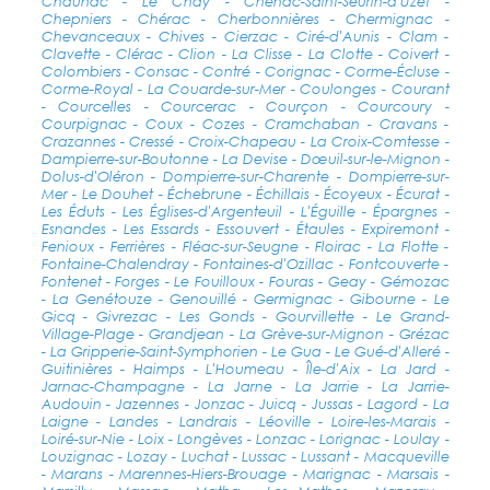
Chaunac - Le Chay - Chenac-Saint-Seurin-d'Uzet -
Chepniers - Chérac - Cherbonnières - Chermignac -
Chevanceaux - Chives - Cierzac - Ciré-d'Aunis - Clam -
Clavette - Clérac - Clion - La Clisse - La Clotte - Coivert -
Colombiers - Consac - Contré - Corignac - Corme-Écluse -
Corme-Royal - La Couarde-sur-Mer - Coulonges - Courant
- Courcelles - Courcerac - Courçon - Courcoury -
Courpignac - Coux - Cozes - Cramchaban - Cravans -
Crazannes - Cressé - Croix-Chapeau - La Croix-Comtesse -
Dampierre-sur-Boutonne - La Devise - Dœuil-sur-le-Mignon -
Dolus-d'Oléron - Dompierre-sur-Charente - Dompierre-sur-
Mer - Le Douhet - Échebrune - Échillais - Écoyeux - Écurat -
Les Éduts - Les Églises-d'Argenteuil - L'Éguille - Épargnes -
Esnandes - Les Essards - Essouvert - Étaules - Expiremont -
Fenioux - Ferrières - Fléac-sur-Seugne - Floirac - La Flotte -
Fontaine-Chalendray - Fontaines-d'Ozillac - Fontcouverte -
Fontenet - Forges - Le Fouilloux - Fouras - Geay - Gémozac
- La Genétouze - Genouillé - Germignac - Gibourne - Le
Gicq - Givrezac - Les Gonds - Gourvillette - Le Grand-
Village-Plage - Grandjean - La Grève-sur-Mignon - Grézac
- La Gripperie-Saint-Symphorien - Le Gua - Le Gué-d'Alleré -
Guitinières - Haimps - L'Houmeau - Île-d'Aix - La Jard -
Jarnac-Champagne - La Jarne - La Jarrie - La Jarrie-
Audouin - Jazennes - Jonzac - Juicq - Jussas - Lagord - La
Laigne - Landes - Landrais - Léoville - Loire-les-Marais -
Loiré-sur-Nie - Loix - Longèves - Lonzac - Lorignac - Loulay -
Louzignac - Lozay - Luchat - Lussac - Lussant - Macqueville
- Marans - Marennes-Hiers-Brouage - Marignac - Marsais -