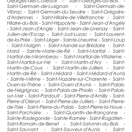
Georges-des-Coteaux - Saint-Georges-du-Bois -
Saint-Germain-de-Lusignan - Saint-Germain-de-
Vibrac - Saint-Germain-du-Seudre - Saint-Grégoire-
d'Ardennes - Saint-Hilaire-de-Villefranche - Saint-
Hilaire-du-Bois - Saint-Hippolyte - Saint-Jean-d'Angély
- Saint-Jean-d'Angle - Saint-Jean-de-Liversay - Saint-
Julien-de-l'Escap - Saint-Just-Luzac - Saint-Laurent-
de-la-Prée - Saint-Léger - Sainte-Lheurine - Saint-Loup
- Saint-Maigrin - Saint-Mandé-sur-Brédoire - Saint-
Mard - Sainte-Marie-de-Ré - Saint-Martial - Saint-
Martial-de-Mirambeau - Saint-Martial-de-Vitaterne -
Saint-Martial-sur-Né - Saint-Martin-d'Ary - Saint-
Martin-de-Coux - Saint-Martin-de-Juillers - Saint-
Martin-de-Ré - Saint-Médard - Saint-Médard-d'Aunis
- Sainte-Même - Saint-Nazaire-sur-Charente - Saint-
Ouen-la-Thène - Saint-Ouen-d'Aunis - Saint-Palais-
de-Négrignac - Saint-Palais-de-Phiolin - Saint-Palais-
sur-Mer - Saint-Pardoult - Saint-Pierre-d'Amilly - Saint-
Pierre-d'Oléron - Saint-Pierre-de-Juillers - Saint-Pierre-
de-l'Isle - Saint-Pierre-du-Palais - Saint-Pierre-la-Noue -
Saint-Porchaire - Saint-Quantin-de-Rançanne -
Sainte-Radegonde - Sainte-Ramée - Saint-Rogatien -
Saint-Romain-de-Benet - Saint-Saturnin-du-Bois -
Saint-Sauvant - Saint-Sauveur-d'Aunis - Saint-