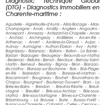
Diagnostic Technique Global
(DTG) - Diagnostics immobiliers en
Charente-maritime :
Agudelle - Aigrefeuille-d'Aunis - Allas-Bocage - Allas-
Champagne - Anais - Andilly - Angliers - Angoulins -
Annepont - Annezay - Antezant-la-Chapelle - Arces
- Archiac - Archingeay - Ardillières - Ars-en-Ré -
Arthenac - Arvert - Asnières-la-Giraud - Aujac -
Aulnay - Aumagne - Authon-Ébéon - Avy - Aytré -
Bagnizeau - Balanzac - Ballans - Ballon - La Barde -
Barzan - Bazauges - Beaugeay - Beauvais-sur-Matha
- Bedenac - Belluire - Benon - Bercloux - Bernay-Saint-
Martin - Berneuil - Beurlay - Bignay - Biron - Blanzac-
lès-Matha - Blanzay-sur-Boutonne - Bois - Bois-Plage-
en-Ré - Boisredon - Bords - Boresse-et-Martron -
Boscamnant - Bougneau - Bouhet - Bourcefranc-le-
Chapus - Bourgneuf - Boutenac-Touvent - Bran - La
Brée-les-Bains - Bresdon - Breuil-la-Réorte - Breuil-
Magné - Breuillet - Brie-sous-Archiac - Brie-sous-
Matha - Brie-sous-Mortagne - Brives-sur-Charente -
Brizambourg - La Brousse - Burie - Bussac-Forêt -
Bussac-sur-Charente - Cabariot - Celles - Cercoux -