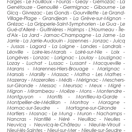
Forges - Le Fouilloux - Fouras - Geay - Gémozac - La
Genétouze - Genouillé - Germignac - Gibourne - Le
Gicq - Givrezac - Les Gonds - Gourvillette - Le Grand-
Village-Plage - Grandjean - La Grève-sur-Mignon -
Grézac - La Gripperie-Saint-Symphorien - Le Gua - Le
Gué-d'Alleré - Guitinières - Haimps - L'Houmeau - Île-
d'Aix - La Jard - Jarnac-Champagne - La Jarne - La
Jarrie - La Jarrie-Audouin - Jazennes - Jonzac - Juicq
- Jussas - Lagord - La Laigne - Landes - Landrais -
Léoville - Loire-les-Marais - Loiré-sur-Nie - Loix -
Longèves - Lonzac - Lorignac - Loulay - Louzignac -
Lozay - Luchat - Lussac - Lussant - Macqueville -
Marans - Marennes-Hiers-Brouage - Marignac -
Marsais - Marsilly - Massac - Matha - Les Mathes -
Mazeray - Mazerolles - Médis - Mérignac - Meschers-
sur-Gironde - Messac - Meursac - Meux - Migré -
Migron - Mirambeau - Moëze - Mons - Montendre -
Montguyon - Montils - Montlieu-la-Garde -
Montpellier-de-Médillan - Montroy - Moragne -
Mornac-sur-Seudre - Mortagne-sur-Gironde -
Mortiers - Mosnac - Le Mung - Muron - Nachamps -
Nancras - Nantillé - Néré - Neuillac - Neulles -
Neuvicq - Neuvicq-le-Château - Nieul-le-Virouil -
Nieul-lès-Saintes - Nieul-sur-Mer - Nieulle-sur-Seudre -