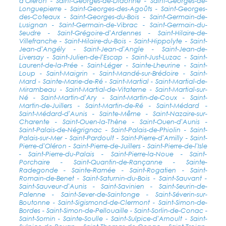
d'Oléron - Saint-Georges-de-Didonne - Saint-Georges-de-
Longuepierre - Saint-Georges-des-Agoûts - Saint-Georges-
des-Coteaux - Saint-Georges-du-Bois - Saint-Germain-de-
Lusignan - Saint-Germain-de-Vibrac - Saint-Germain-du-
Seudre - Saint-Grégoire-d'Ardennes - Saint-Hilaire-de-
Villefranche - Saint-Hilaire-du-Bois - Saint-Hippolyte - Saint-
Jean-d'Angély - Saint-Jean-d'Angle - Saint-Jean-de-
Liversay - Saint-Julien-de-l'Escap - Saint-Just-Luzac - Saint-
Laurent-de-la-Prée - Saint-Léger - Sainte-Lheurine - Saint-
Loup - Saint-Maigrin - Saint-Mandé-sur-Brédoire - Saint-
Mard - Sainte-Marie-de-Ré - Saint-Martial - Saint-Martial-de-
Mirambeau - Saint-Martial-de-Vitaterne - Saint-Martial-sur-
Né - Saint-Martin-d'Ary - Saint-Martin-de-Coux - Saint-
Martin-de-Juillers - Saint-Martin-de-Ré - Saint-Médard -
Saint-Médard-d'Aunis - Sainte-Même - Saint-Nazaire-sur-
Charente - Saint-Ouen-la-Thène - Saint-Ouen-d'Aunis -
Saint-Palais-de-Négrignac - Saint-Palais-de-Phiolin - Saint-
Palais-sur-Mer - Saint-Pardoult - Saint-Pierre-d'Amilly - Saint-
Pierre-d'Oléron - Saint-Pierre-de-Juillers - Saint-Pierre-de-l'Isle
- Saint-Pierre-du-Palais - Saint-Pierre-la-Noue - Saint-
Porchaire - Saint-Quantin-de-Rançanne - Sainte-
Radegonde - Sainte-Ramée - Saint-Rogatien - Saint-
Romain-de-Benet - Saint-Saturnin-du-Bois - Saint-Sauvant -
Saint-Sauveur-d'Aunis - Saint-Savinien - Saint-Seurin-de-
Palenne - Saint-Sever-de-Saintonge - Saint-Séverin-sur-
Boutonne - Saint-Sigismond-de-Clermont - Saint-Simon-de-
Bordes - Saint-Simon-de-Pellouaille - Saint-Sorlin-de-Conac -
Saint-Sornin - Sainte-Soulle - Saint-Sulpice-d'Arnoult - Saint-