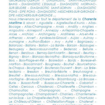
GEORGES-D'OLERON - DIAGNOSTIC SAINT-TROJAN-LES-
BAINS - DIAGNOSTIC L'EGUILLE - DIAGNOSTIC MORNAC-
SUR-SEUDRE - DIAGNSOTIC SAINT-SORNIN - DIAGNOSTIC
PONS - DPE PONS - DIAGNOSTIC MESCHERS-SUR-GIRONDE -
DPE MESCHERS-SUR-GIRONDE ...
Nous intervenons sur tout le département de la
Charente
Maritime
à savoir : Agudelle - Aigrefeuille-d'Aunis - Allas-
Bocage - Allas-Champagne - Anais - Andilly - Angliers -
Angoulins - Annepont - Annezay - Antezant-la-Chapelle -
Arces - Archiac - Archingeay - Ardillières - Ars-en-Ré -
Arthenac - Arvert - Asnières-la-Giraud - Aujac - Aulnay -
Aumagne - Authon-Ébéon - Avy - Aytré - Bagnizeau -
Balanzac - Ballans - Ballon - La Barde - Barzan - Bazauges -
Beaugeay - Beauvais-sur-Matha - Bedenac - Belluire -
Benon - Bercloux - Bernay-Saint-Martin - Berneuil - Beurlay -
Bignay - Biron - Blanzac-lès-Matha - Blanzay-sur-Boutonne -
Bois - Bois-Plage-en-Ré - Boisredon - Bords - Boresse-et-
Martron - Boscamnant - Bougneau - Bouhet - Bourcefranc-
le-Chapus - Bourgneuf - Boutenac-Touvent - Bran - La Brée-
les-Bains - Bresdon - Breuil-la-Réorte - Breuil-Magné -
Breuillet - Brie-sous-Archiac - Brie-sous-Matha - Brie-sous-
Mortagne - Brives-sur-Charente - Brizambourg - La Brousse -
Burie - Bussac-Forêt - Bussac-sur-Charente - Cabariot -
Celles - Cercoux - Chadenac - Chaillevette - Chambon -
Chamouillac - Champagnac - Champagne -
Champagnolles - Champdolent - Chaniers - Chantemerle-
sur-la-Soie - La Chapelle-des-Pots - Charron - Chartuzac -
Le Château-d'Oléron - Châtelaillon-Plage - Chatenet -