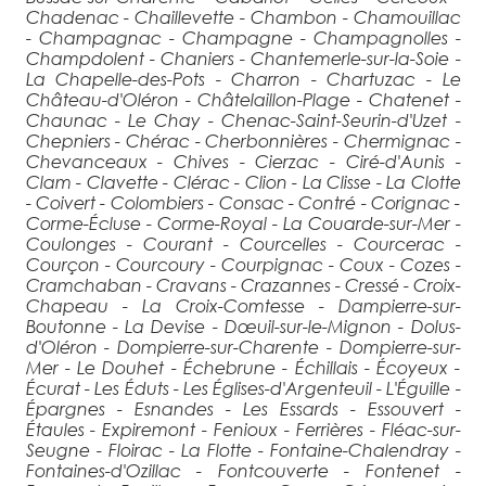
Chadenac - Chaillevette - Chambon - Chamouillac
- Champagnac - Champagne - Champagnolles -
Champdolent - Chaniers - Chantemerle-sur-la-Soie -
La Chapelle-des-Pots - Charron - Chartuzac - Le
Château-d'Oléron - Châtelaillon-Plage - Chatenet -
Chaunac - Le Chay - Chenac-Saint-Seurin-d'Uzet -
Chepniers - Chérac - Cherbonnières - Chermignac -
Chevanceaux - Chives - Cierzac - Ciré-d'Aunis -
Clam - Clavette - Clérac - Clion - La Clisse - La Clotte
- Coivert - Colombiers - Consac - Contré - Corignac -
Corme-Écluse - Corme-Royal - La Couarde-sur-Mer -
Coulonges - Courant - Courcelles - Courcerac -
Courçon - Courcoury - Courpignac - Coux - Cozes -
Cramchaban - Cravans - Crazannes - Cressé - Croix-
Chapeau - La Croix-Comtesse - Dampierre-sur-
Boutonne - La Devise - Dœuil-sur-le-Mignon - Dolus-
d'Oléron - Dompierre-sur-Charente - Dompierre-sur-
Mer - Le Douhet - Échebrune - Échillais - Écoyeux -
Écurat - Les Éduts - Les Églises-d'Argenteuil - L'Éguille -
Épargnes - Esnandes - Les Essards - Essouvert -
Étaules - Expiremont - Fenioux - Ferrières - Fléac-sur-
Seugne - Floirac - La Flotte - Fontaine-Chalendray -
Fontaines-d'Ozillac - Fontcouverte - Fontenet -