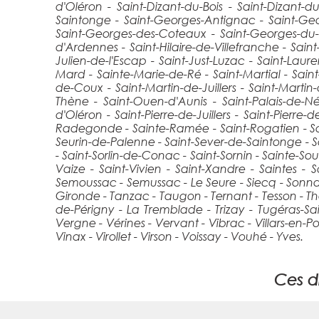
d'Oléron - Saint-Dizant-du-Bois - Saint-Dizant-d
Saintonge - Saint-Georges-Antignac - Saint-Ge
Saint-Georges-des-Coteaux - Saint-Georges-du-
d'Ardennes - Saint-Hilaire-de-Villefranche - Saint
Julien-de-l'Escap - Saint-Just-Luzac - Saint-Laur
Mard - Sainte-Marie-de-Ré - Saint-Martial - Saint
de-Coux - Saint-Martin-de-Juillers - Saint-Mart
Thène - Saint-Ouen-d'Aunis - Saint-Palais-de-Négr
d'Oléron - Saint-Pierre-de-Juillers - Saint-Pierre-
Radegonde - Sainte-Ramée - Saint-Rogatien - Sain
Seurin-de-Palenne - Saint-Sever-de-Saintonge - S
- Saint-Sorlin-de-Conac - Saint-Sornin - Sainte-So
Vaize - Saint-Vivien - Saint-Xandre - Saintes -
Semoussac - Semussac - Le Seure - Siecq - Sonnac 
Gironde - Tanzac - Taugon - Ternant - Tesson - T
de-Périgny - La Tremblade - Trizay - Tugéras-S
Vergne - Vérines - Vervant - Vibrac - Villars-en-Pons
Vinax - Virollet - Virson - Voissay - Vouhé - Yves.
Ces di