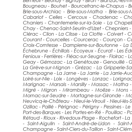
Berneuil - Beurlay - Bignay - Biron - Blanzac-lès
Bougneau - Bouhet - Bourcefranc-le-Chapus - Bour
Brie-sous-Archiac - Brie-sous-Matha - Brie-sous
Cabariot - Celles - Cercoux - Chadenac - 
Chaniers - Chantemerle-sur-la-Soie - La Chapel
Chay - Chenac-Saint-Seurin-d'Uzet - Chepniers -
Clérac - Clion - La Clisse - La Clotte - Coiver
Courant - Courcelles - Courcerac - Courçon - 
Croix-Comtesse - Dampierre-sur-Boutonne - La D
Échebrune - Échillais - Écoyeux - Écurat - Les Édut
Fenioux - Ferrières - Fléac-sur-Seugne - Floirac - 
Geay - Gémozac - La Genétouze - Genouillé - Ger
La Grève-sur-Mignon - Grézac - La Gripperie-Sai
Champagne - La Jarne - La Jarrie - La Jarrie-Audou
Loiré-sur-Nie - Loix - Longèves - Lonzac - Lorign
Marignac - Marsais - Marsilly - Massac - Matha 
Migré - Migron - Mirambeau - Moëze - Mons - 
Mornac-sur-Seudre - Mortagne-sur-Gironde - Mor
Neuvicq-le-Château - Nieul-le-Virouil - Nieul-lès-S
Ozillac - Paillé - Pérignac - Périgny - Pessines - 
Port-des-Barques - Les Portes-en-Ré - Pouillac - 
Rétaud - Rioux - Rivedoux-Plage - Rochefort - L
- Saint-Aigulin - Saint-André-de-Lidon - Saint-
Champagne - Saint-Ciers-du-Taillon - Saint-Cléme