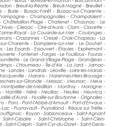
sredon - Bords - Boresse-et-Martron - Boscamnant -
n - Breuil-la-Réorte - Breuil-Magné - Breuillet -
e - Burie - Bussac-Forêt - Bussac-sur-Charente -
 Champagne - Champagnolles - Champdolent -
 - Châtelaillon-Plage - Chatenet - Chaunac - Le
ves - Cierzac - Ciré-d'Aunis - Clam - Clavette -
- Corme-Royal - La Couarde-sur-Mer - Coulonges -
vans - Crazannes - Cressé - Croix-Chapeau - La
-sur-Charente - Dompierre-sur-Mer - Le Douhet -
s - Les Essards - Essouvert - Étaules - Expiremont -
uverte - Fontenet - Forges - Le Fouilloux - Fouras -
rvillette - Le Grand-Village-Plage - Grandjean -
imps - L'Houmeau - Île-d'Aix - La Jard - Jarnac-
- Landes - Landrais - Léoville - Loire-les-Marais -
 - Macqueville - Marans - Marennes-Hiers-Brouage -
Meschers-sur-Gironde - Messac - Meursac - Meux -
Montpellier-de-Médillan - Montroy - Moragne -
antillé - Néré - Neuillac - Neulles - Neuvicq -
uaillé-d'Aunis - Nuaillé-sur-Boutonne - Orignolles -
ons - Pons - Pont-l'Abbé-d'Arnoult - Port-d'Envaux -
Lac - Puyravault - Puyrolland - Réaux sur Trèfle -
 Rouffignac - Royan - Sablonceaux - Saint-Agnant
 Saint-Césaire - Saint-Christophe - Saint-Ciers-
 Saint-Crépin - Saint-Cyr-du-Doret - Saint-Denis-