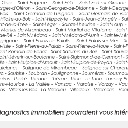
u-Gua - Saint-Eugène - Saint-Félix - Saint-Fort-sur-Girond
orges-d'Oléron - Saint-Georges-de-Didonne - Saint-George
Bois - Saint-Germain-de-Lusignan - Saint-Germain-de-Vibr
-Hilaire-du-Bois - Saint-Hippolyte - Saint-Jean-d'Angély - S
ent-de-la-Prée - Saint-Léger - Sainte-Lheurine - Saint-Loup -
-Martial-de-Mirambeau - Saint-Martial-de-Vitaterne - Saint-M
in-de-Ré - Saint-Médard - Saint-Médard-d'Aunis - Sainte-Mê
ignac - Saint-Palais-de-Phiolin - Saint-Palais-sur-Mer - Sain
de-l'Isle - Saint-Pierre-du-Palais - Saint-Pierre-la-Noue - S
t-Romain-de-Benet - Saint-Saturnin-du-Bois - Saint-Sauvant 
aint-Séverin-sur-Boutonne - Saint-Sigismond-de-Clermont - S
ulle - Saint-Sulpice-d'Arnoult - Saint-Sulpice-de-Royan - Sain
 Saleignes - Salignac-de-Mirambeau - Salignac-sur-Charente
- Soubise - Soubran - Soulignonne - Souméras - Sousmoulins 
haims - Thairé - Thénac - Thézac - Thors - Le Thou - Tonnay-
aint-Maurice - La Vallée - Vanzac - Varaize - Varzay - Va
 - Villars-les-Bois - La Villedieu - Villedoux - Villemorin - Vil
agnostics immobiliers pourraient vous intér