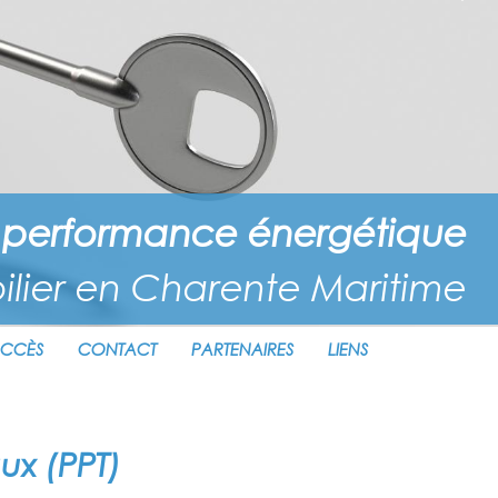
La performance énergétique
lier en Charente Maritime
CCÈS
CONTACT
PARTENAIRES
LIENS
ux (PPT)