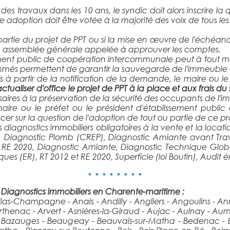
er des travaux dans les 10 ans, le syndic doit alors inscrire l
 adoption doit être votée à la majorité des voix de tous les
artie du projet de PPT ou si la mise en œuvre de l'échéanc
que assemblée générale appelée à approuver les comptes.
ssement public de coopération intercommunale peut à tout 
mmés permettent de garantir la sauvegarde de l'immeuble e
s à partir de la notification de la demande, le maire ou le
tualiser d'office le projet de PPT à la place et aux frais d
ssaires à la préservation de la sécurité des occupants de l'
maire ou le préfet ou le président d'établissement publi
r sur la question de l'adoption de tout ou partie de ce pro
diagnostics immobiliers obligatoires à la vente et la locati
 Diagnostic Plomb (CREP), Diagnostic Amiante avant Trav
2 et RE 2020, Diagnostic Amiante, Diagnostic Technique Globa
es (ER), RT 2012 et RE 2020, Superficie (loi Boutin), Audit é
• • • • • • • •
- Diagnostics immobiliers en Charente-maritime :
 Allas-Champagne - Anais - Andilly - Angliers - Angoulins - 
- Arthenac - Arvert - Asnières-la-Giraud - Aujac - Aulnay - 
 - Bazauges - Beaugeay - Beauvais-sur-Matha - Bedenac - Bel