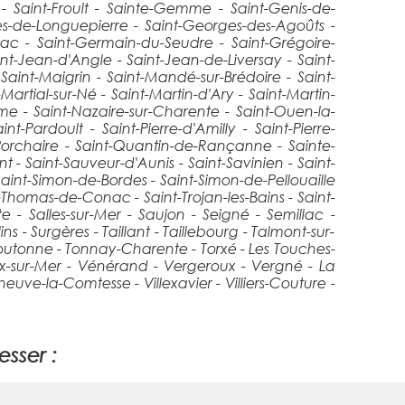
e - Saint-Froult - Sainte-Gemme - Saint-Genis-de-
s-de-Longuepierre - Saint-Georges-des-Agoûts -
ac - Saint-Germain-du-Seudre - Saint-Grégoire-
aint-Jean-d'Angle - Saint-Jean-de-Liversay - Saint-
 Saint-Maigrin - Saint-Mandé-sur-Brédoire - Saint-
artial-sur-Né - Saint-Martin-d'Ary - Saint-Martin-
me - Saint-Nazaire-sur-Charente - Saint-Ouen-la-
t-Pardoult - Saint-Pierre-d'Amilly - Saint-Pierre-
aint-Porchaire - Saint-Quantin-de-Rançanne - Sainte-
- Saint-Sauveur-d'Aunis - Saint-Savinien - Saint-
aint-Simon-de-Bordes - Saint-Simon-de-Pellouaille
t-Thomas-de-Conac - Saint-Trojan-les-Bains - Saint-
 - Salles-sur-Mer - Saujon - Seigné - Semillac -
- Surgères - Taillant - Taillebourg - Talmont-sur-
Boutonne - Tonnay-Charente - Torxé - Les Touches-
ux-sur-Mer - Vénérand - Vergeroux - Vergné - La
leneuve-la-Comtesse - Villexavier - Villiers-Couture -
esser :