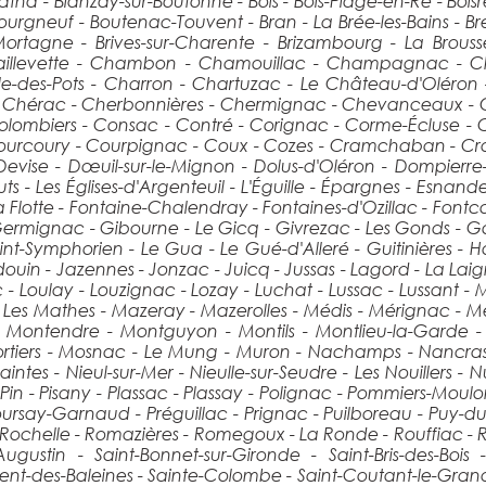
-Matha - Blanzay-sur-Boutonne - Bois - Bois-Plage-en-Ré - Boi
gneuf - Boutenac-Touvent - Bran - La Brée-les-Bains - Bresdo
-Mortagne - Brives-sur-Charente - Brizambourg - La Brouss
Chaillevette - Chambon - Chamouillac - Champagnac -
le-des-Pots - Charron - Chartuzac - Le Château-d'Oléron
 Chérac - Cherbonnières - Chermignac - Chevanceaux - Chi
t - Colombiers - Consac - Contré - Corignac - Corme-Écluse 
Courcoury - Courpignac - Coux - Cozes - Cramchaban - Cra
evise - Dœuil-sur-le-Mignon - Dolus-d'Oléron - Dompierre
s - Les Églises-d'Argenteuil - L'Éguille - Épargnes - Esnande
La Flotte - Fontaine-Chalendray - Fontaines-d'Ozillac - Fontco
mignac - Gibourne - Le Gicq - Givrezac - Les Gonds - Gou
nt-Symphorien - Le Gua - Le Gué-d'Alleré - Guitinières - Ha
in - Jazennes - Jonzac - Juicq - Jussas - Lagord - La Laigne 
ac - Loulay - Louzignac - Lozay - Luchat - Lussac - Lussant
- Les Mathes - Mazeray - Mazerolles - Médis - Mérignac - 
Montendre - Montguyon - Montils - Montlieu-la-Garde - 
tiers - Mosnac - Le Mung - Muron - Nachamps - Nancras - N
aintes - Nieul-sur-Mer - Nieulle-sur-Seudre - Les Nouillers - N
Le Pin - Pisany - Plassac - Plassay - Polignac - Pommiers-Moul
Poursay-Garnaud - Préguillac - Prignac - Puilboreau - Puy-du-
a Rochelle - Romazières - Romegoux - La Ronde - Rouffiac -
Augustin - Saint-Bonnet-sur-Gironde - Saint-Bris-des-Bois -
nt-des-Baleines - Sainte-Colombe - Saint-Coutant-le-Grand -