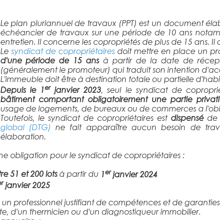
Le plan pluriannuel de travaux (PPT) est un document éla
échéancier de travaux sur une période de 10 ans notam
entretien. Il concerne les copropriétés de plus de 15 ans. Il d
Le
syndicat de copropriétaires
doit mettre en place un pro
d'une période de 15 ans
à partir de la date de récep
(généralement le promoteur) qui traduit son intention d'acc
L'immeuble doit être à destination totale ou partielle d'habi
er
Depuis le 1
janvier 2023
, seul le syndicat de coprop
bâtiment comportant obligatoirement une partie priva
usage de logements, de bureaux ou de commerces a l'oblig
Toutefois, le syndicat de copropriétaires est
dispensé
de 
global (DTG)
ne fait apparaître aucun besoin de trav
élaboration.
e obligation pour le syndicat de copropriétaires :
er
tre
51 et 200 lots
à partir du
1
janvier 2024
er
janvier 2025
à un professionnel justifiant de compétences et de garanties
cte, d'un thermicien ou d'un diagnostiqueur immobilier.