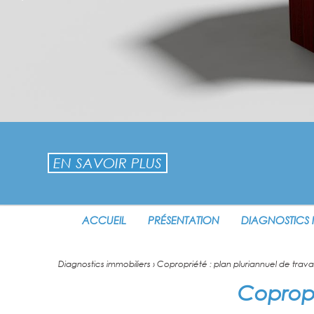
EN SAVOIR PLUS
ACCUEIL
PRÉSENTATION
DIAGNOSTICS 
Diagnostics immobiliers
› Copropriété : plan pluriannuel de trava
Copropr