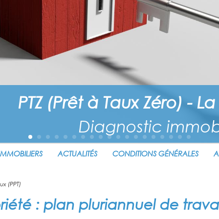
PTZ (Prêt à Taux Zéro) - 
Diagnostic immobi
IMMOBILIERS
ACTUALITÉS
CONDITIONS GÉNÉRALES
A
ux (PPT)
iété : plan pluriannuel de trava