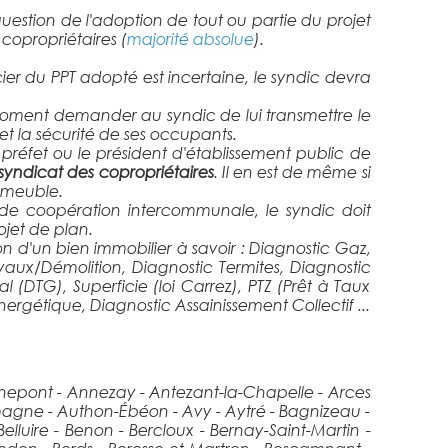
a question de l'adoption de tout ou partie du projet
 copropriétaires (
majorité absolue
).
ier du PPT adopté est incertaine, le syndic devra
moment demander au syndic de lui transmettre le
t la sécurité de ses occupants.
 préfet ou le président d'établissement public de
u syndicat des copropriétaires
. Il en est de même si
immeuble.
c de coopération intercommunale, le syndic doit
jet de plan.
on d'un bien immobilier à savoir : Diagnostic Gaz,
aux/Démolition, Diagnostic Termites, Diagnostic
l (DTG), Superficie (loi Carrez), PTZ (Prêt à Taux
nergétique, Diagnostic Assainissement Collectif ...
Annepont - Annezay - Antezant-la-Chapelle - Arces
Aumagne - Authon-Ébéon - Avy - Aytré - Bagnizeau -
luire - Benon - Bercloux - Bernay-Saint-Martin -