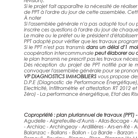
révision).
Si le projet fait apparaître la nécessité de réalis
de PPT à l'ordre du jour de cette assemblée. Cette
À noter
Si l'assemblée générale n'a pas adopté tout ou p
inscrire ces questions à l'ordre du jour de cha
Le maire ou le préfet ou le président d'établi
PPT adopté pour vérifier que les travaux progra
Si le PPT n'est pas transmis
dans un délai d'1 moi
coopération intercommunale
peut élaborer ou ac
le plan transmis ne prescrit pas les travaux néce
Dès réception du projet de PPT notifié par le 
convoquer l'assemblée générale pour se prononce
VP DIAGNOSTICS IMMOBILIERS
vous propose des 
D.P.E (Diagnostic de Performance Énergétique),
Electricité, Infiltrométrie et attestation RT 201
Zéro) - La performance énergétique, Etat des Risqu
Copropriété : plan pluriannuel de travaux (PPT) 
Agudelle - Aigrefeuille-d'Aunis - Allas-Bocage -
- Archiac - Archingeay - Ardillières - Ars-en-Ré 
Balanzac - Ballans - Ballon - La Barde - Barzan