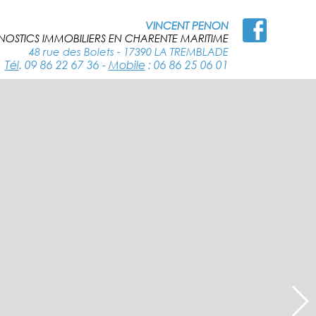
VINCENT PENON
OSTICS IMMOBILIERS EN CHARENTE MARITIME
48 rue des Bolets - 17390 LA TREMBLADE
Tél
. 09 86 22 67 36
-
Mobile
: 06 86 25 06 01