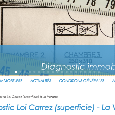
Diagnostic immobi
IMMOBILIERS
ACTUALITÉS
CONDITIONS GÉNÉRALES
A
stic Loi Carrez (superficie) à La Vergne
stic Loi Carrez (superficie) - La