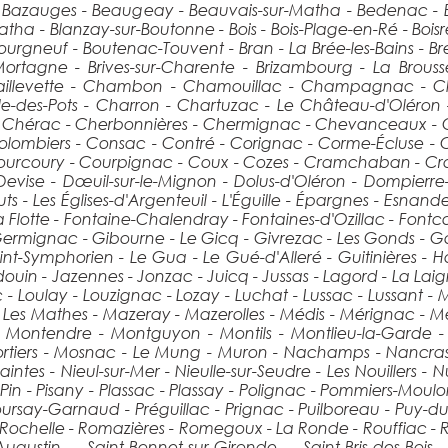
 - Bazauges - Beaugeay - Beauvais-sur-Matha - Bedenac - Bel
-Matha - Blanzay-sur-Boutonne - Bois - Bois-Plage-en-Ré - Boi
gneuf - Boutenac-Touvent - Bran - La Brée-les-Bains - Bresdo
-Mortagne - Brives-sur-Charente - Brizambourg - La Brouss
Chaillevette - Chambon - Chamouillac - Champagnac -
le-des-Pots - Charron - Chartuzac - Le Château-d'Oléron
 Chérac - Cherbonnières - Chermignac - Chevanceaux - Chi
t - Colombiers - Consac - Contré - Corignac - Corme-Écluse 
Courcoury - Courpignac - Coux - Cozes - Cramchaban - Cra
evise - Dœuil-sur-le-Mignon - Dolus-d'Oléron - Dompierre
s - Les Églises-d'Argenteuil - L'Éguille - Épargnes - Esnande
La Flotte - Fontaine-Chalendray - Fontaines-d'Ozillac - Fontco
mignac - Gibourne - Le Gicq - Givrezac - Les Gonds - Gou
nt-Symphorien - Le Gua - Le Gué-d'Alleré - Guitinières - Ha
in - Jazennes - Jonzac - Juicq - Jussas - Lagord - La Laigne 
ac - Loulay - Louzignac - Lozay - Luchat - Lussac - Lussant
- Les Mathes - Mazeray - Mazerolles - Médis - Mérignac - 
Montendre - Montguyon - Montils - Montlieu-la-Garde - 
tiers - Mosnac - Le Mung - Muron - Nachamps - Nancras - N
aintes - Nieul-sur-Mer - Nieulle-sur-Seudre - Les Nouillers - N
Le Pin - Pisany - Plassac - Plassay - Polignac - Pommiers-Moul
Poursay-Garnaud - Préguillac - Prignac - Puilboreau - Puy-du-
a Rochelle - Romazières - Romegoux - La Ronde - Rouffiac -
Augustin - Saint-Bonnet-sur-Gironde - Saint-Bris-des-Bois -