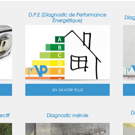
D.P.E (Diagnostic de Performance
Diag
Énergétique)
EN SAVOIR PLUS
D
ectif
Diagnostic mérule