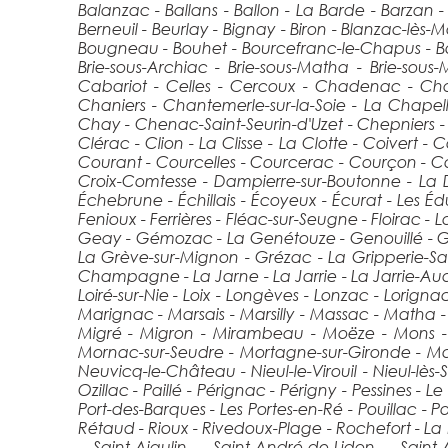
Balanzac - Ballans - Ballon - La Barde - Barzan
Berneuil - Beurlay - Bignay - Biron - Blanzac-lès
Bougneau - Bouhet - Bourcefranc-le-Chapus - Bour
Brie-sous-Archiac - Brie-sous-Matha - Brie-sous
Cabariot - Celles - Cercoux - Chadenac - 
Chaniers - Chantemerle-sur-la-Soie - La Chapel
Chay - Chenac-Saint-Seurin-d'Uzet - Chepniers -
Clérac - Clion - La Clisse - La Clotte - Coiver
Courant - Courcelles - Courcerac - Courçon - 
Croix-Comtesse - Dampierre-sur-Boutonne - La D
Échebrune - Échillais - Écoyeux - Écurat - Les Édut
Fenioux - Ferrières - Fléac-sur-Seugne - Floirac - 
Geay - Gémozac - La Genétouze - Genouillé - Ger
La Grève-sur-Mignon - Grézac - La Gripperie-Sai
Champagne - La Jarne - La Jarrie - La Jarrie-Audou
Loiré-sur-Nie - Loix - Longèves - Lonzac - Lorign
Marignac - Marsais - Marsilly - Massac - Matha 
Migré - Migron - Mirambeau - Moëze - Mons - 
Mornac-sur-Seudre - Mortagne-sur-Gironde - Mor
Neuvicq-le-Château - Nieul-le-Virouil - Nieul-lès-S
Ozillac - Paillé - Pérignac - Périgny - Pessines - 
Port-des-Barques - Les Portes-en-Ré - Pouillac - 
Rétaud - Rioux - Rivedoux-Plage - Rochefort - L
- Saint-Aigulin - Saint-André-de-Lidon - Saint-