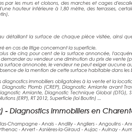
s par les murs et cloisons, des marches et cages d'escal
d'une hauteur inférieure à 1,80 mètre, des terrasses, certa
tin).
eau détaillant la surface de chaque pièce visitée, ainsi q
é en cas de litige concernant la superficie.
 à plus de cinq pour cent de la surface annoncée, l'acquér
 demander au vendeur une diminution du prix de vente (prop
 à la surface annoncée, le vendeur ne peut exiger aucune a
bsence de la mention de cette surface habitable dans les 
diagnostics immobiliers obligatoires à la vente et la locati
 Diagnostic Plomb (CREP), Diagnostic Amiante avant Trav
2, Diagnostic Amiante, Diagnostic Technique Global (DTG), Su
ions (ERP), RT 2012, Superficie (loi Boutin) ...
z) - Diagnostics immobiliers en Charent
 Allas-Champagne - Anais - Andilly - Angliers - Angoulins - 
- Arthenac - Arvert - Asnières-la-Giraud - Aujac - Aulnay - 