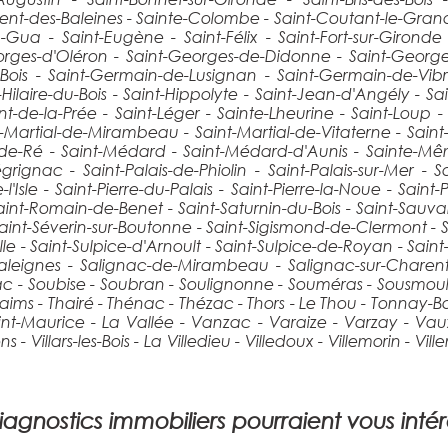
nt-des-Baleines - Sainte-Colombe - Saint-Coutant-le-Grand -
u-Gua - Saint-Eugène - Saint-Félix - Saint-Fort-sur-Girond
orges-d'Oléron - Saint-Georges-de-Didonne - Saint-George
Bois - Saint-Germain-de-Lusignan - Saint-Germain-de-Vibr
-Hilaire-du-Bois - Saint-Hippolyte - Saint-Jean-d'Angély - S
ent-de-la-Prée - Saint-Léger - Sainte-Lheurine - Saint-Loup -
-Martial-de-Mirambeau - Saint-Martial-de-Vitaterne - Saint-M
in-de-Ré - Saint-Médard - Saint-Médard-d'Aunis - Sainte-Mê
ignac - Saint-Palais-de-Phiolin - Saint-Palais-sur-Mer - Sain
de-l'Isle - Saint-Pierre-du-Palais - Saint-Pierre-la-Noue - S
t-Romain-de-Benet - Saint-Saturnin-du-Bois - Saint-Sauvant 
aint-Séverin-sur-Boutonne - Saint-Sigismond-de-Clermont - S
ulle - Saint-Sulpice-d'Arnoult - Saint-Sulpice-de-Royan - Sain
 Saleignes - Salignac-de-Mirambeau - Salignac-sur-Charente
- Soubise - Soubran - Soulignonne - Souméras - Sousmoulins 
haims - Thairé - Thénac - Thézac - Thors - Le Thou - Tonnay-
aint-Maurice - La Vallée - Vanzac - Varaize - Varzay - Va
 - Villars-les-Bois - La Villedieu - Villedoux - Villemorin - Vil
agnostics immobiliers pourraient vous intér