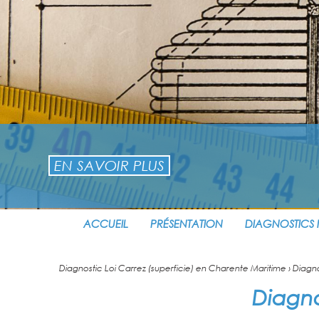
EN SAVOIR PLUS
ACCUEIL
PRÉSENTATION
DIAGNOSTICS 
Diagnostic Loi Carrez (superficie) en Charente Maritime
› Diagno
Diagno