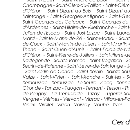
Champagne - Saint-Ciers-du-Taillon - Saint-Cléme
d'Oléron - Saint-Dizant-du-Bois - Saint-Dizant-d
Saintonge - Saint-Georges-Antignac - Saint-Ge
Saint-Georges-des-Coteaux - Saint-Georges-du-
d'Ardennes - Saint-Hilaire-de-Villefranche - Saint
Julien-de-l'Escap - Saint-Just-Luzac - Saint-Laur
Mard - Sainte-Marie-de-Ré - Saint-Martial - Saint
de-Coux - Saint-Martin-de-Juillers - Saint-Mart
Thène - Saint-Ouen-d'Aunis - Saint-Palais-de-Négr
d'Oléron - Saint-Pierre-de-Juillers - Saint-Pierre-
Radegonde - Sainte-Ramée - Saint-Rogatien - Sain
Seurin-de-Palenne - Saint-Sever-de-Saintonge - S
- Saint-Sorlin-de-Conac - Saint-Sornin - Sainte-So
Vaize - Saint-Vivien - Saint-Xandre - Saintes -
Semoussac - Semussac - Le Seure - Siecq - Sonnac 
Gironde - Tanzac - Taugon - Ternant - Tesson - T
de-Périgny - La Tremblade - Trizay - Tugéras-S
Vergne - Vérines - Vervant - Vibrac - Villars-en-Pons
Vinax - Virollet - Virson - Voissay - Vouhé - Yves.
Ces di