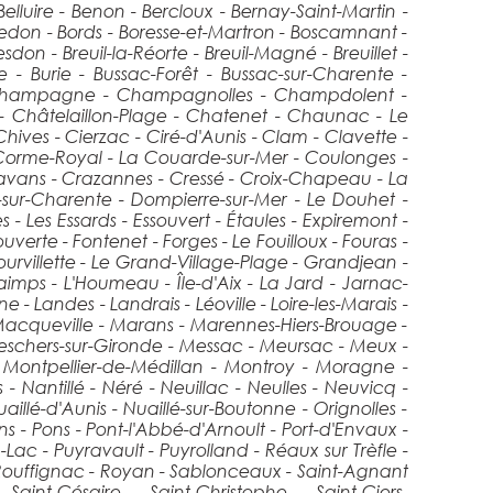
luire - Benon - Bercloux - Bernay-Saint-Martin -
sredon - Bords - Boresse-et-Martron - Boscamnant -
n - Breuil-la-Réorte - Breuil-Magné - Breuillet -
e - Burie - Bussac-Forêt - Bussac-sur-Charente -
 Champagne - Champagnolles - Champdolent -
 - Châtelaillon-Plage - Chatenet - Chaunac - Le
ves - Cierzac - Ciré-d'Aunis - Clam - Clavette -
- Corme-Royal - La Couarde-sur-Mer - Coulonges -
vans - Crazannes - Cressé - Croix-Chapeau - La
-sur-Charente - Dompierre-sur-Mer - Le Douhet -
s - Les Essards - Essouvert - Étaules - Expiremont -
uverte - Fontenet - Forges - Le Fouilloux - Fouras -
rvillette - Le Grand-Village-Plage - Grandjean -
imps - L'Houmeau - Île-d'Aix - La Jard - Jarnac-
- Landes - Landrais - Léoville - Loire-les-Marais -
 - Macqueville - Marans - Marennes-Hiers-Brouage -
Meschers-sur-Gironde - Messac - Meursac - Meux -
Montpellier-de-Médillan - Montroy - Moragne -
antillé - Néré - Neuillac - Neulles - Neuvicq -
uaillé-d'Aunis - Nuaillé-sur-Boutonne - Orignolles -
ons - Pons - Pont-l'Abbé-d'Arnoult - Port-d'Envaux -
Lac - Puyravault - Puyrolland - Réaux sur Trèfle -
 Rouffignac - Royan - Sablonceaux - Saint-Agnant
 Saint-Césaire - Saint-Christophe - Saint-Ciers-