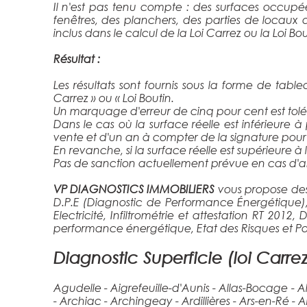
Il n'est pas tenu compte : des surfaces occupée
fenêtres, des planchers, des parties de locaux 
inclus dans le calcul de la Loi Carrez ou la Loi Bou
Résultat :
Les résultats sont fournis sous la forme de tabl
Carrez » ou « Loi Boutin.
Un marquage d'erreur de cinq pour cent est tolér
Dans le cas où la surface réelle est inférieure
vente et d'un an à compter de la signature pour
En revanche, si la surface réelle est supérieure
Pas de sanction actuellement prévue en cas d'a
VP DIAGNOSTICS IMMOBILIERS
vous propose des 
D.P.E (Diagnostic de Performance Énergétique),
Electricité, Infiltrométrie et attestation RT 201
performance énergétique, Etat des Risques et Pollut
Diagnostic Superficie (loi Carre
Agudelle - Aigrefeuille-d'Aunis - Allas-Bocage -
- Archiac - Archingeay - Ardillières - Ars-en-Ré 