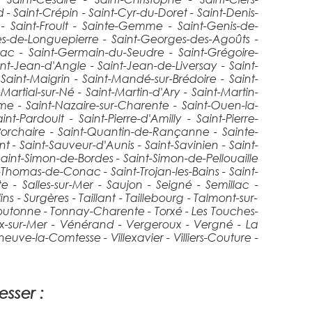
 Saint-Crépin - Saint-Cyr-du-Doret - Saint-Denis-
e - Saint-Froult - Sainte-Gemme - Saint-Genis-de-
s-de-Longuepierre - Saint-Georges-des-Agoûts -
ac - Saint-Germain-du-Seudre - Saint-Grégoire-
aint-Jean-d'Angle - Saint-Jean-de-Liversay - Saint-
 Saint-Maigrin - Saint-Mandé-sur-Brédoire - Saint-
artial-sur-Né - Saint-Martin-d'Ary - Saint-Martin-
me - Saint-Nazaire-sur-Charente - Saint-Ouen-la-
t-Pardoult - Saint-Pierre-d'Amilly - Saint-Pierre-
aint-Porchaire - Saint-Quantin-de-Rançanne - Sainte-
- Saint-Sauveur-d'Aunis - Saint-Savinien - Saint-
aint-Simon-de-Bordes - Saint-Simon-de-Pellouaille
t-Thomas-de-Conac - Saint-Trojan-les-Bains - Saint-
 - Salles-sur-Mer - Saujon - Seigné - Semillac -
- Surgères - Taillant - Taillebourg - Talmont-sur-
Boutonne - Tonnay-Charente - Torxé - Les Touches-
ux-sur-Mer - Vénérand - Vergeroux - Vergné - La
leneuve-la-Comtesse - Villexavier - Villiers-Couture -
esser :