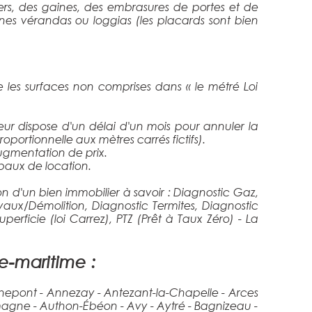
iers, des gaines, des embrasures de portes et de
ines vérandas ou loggias (les placards sont bien
ue les surfaces non comprises dans « le métré Loi
eur dispose d'un délai d'un mois pour annuler la
ortionnelle aux mètres carrés fictifs).
ugmentation de prix.
baux de location.
on d'un bien immobilier à savoir : Diagnostic Gaz,
aux/Démolition, Diagnostic Termites, Diagnostic
perficie (loi Carrez), PTZ (Prêt à Taux Zéro) - La
e-maritime :
Annepont - Annezay - Antezant-la-Chapelle - Arces
Aumagne - Authon-Ébéon - Avy - Aytré - Bagnizeau -