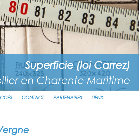
Superficie (loi Carrez)
lier en Charente Maritime
CCÈS
CONTACT
PARTENAIRES
LIENS
 Vergne