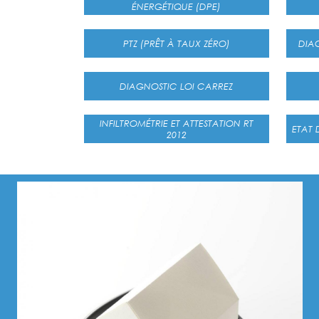
ÉNERGÉTIQUE (DPE)
PTZ (PRÊT À TAUX ZÉRO)
DIAGNOSTIC LOI CARREZ
INFILTROMÉTRIE ET ATTESTATION RT
2012