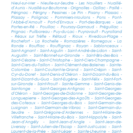
Nieul-sur-Mer - Nieulle-sur-Seudre - Les Nouillers - Nuaillé-
d'Aunis - Nuaillé-sur-Boutonne - Orignolles - Ozillac - Paillé -
Pérignac - Périgny - Pessines - Le Pin - Pisany - Plassac -
Plassay - Polignac - Pommiers-Moulons - Pons - Pont-
l'Abbé-d'Arnoult - Port-d'Envaux - Port-des-Barques - Les
Portes-en-Ré - Pouillac - Poursay-Garnaud - Préguillac -
Prignac - Puilboreau - Puy-du-Lac - Puyravault - Puyrolland
- Réaux sur Trèfle - Rétaud - Rioux - Rivedoux-Plage -
Rochefort - La Rochelle - Romazières - Romegoux - La
Ronde - Rouffiac - Rouffignac - Royan - Sablonceaux -
Saint-Agnant - Saint-Aigulin - Saint-André-de-Lidon - Saint-
Augustin - Saint-Bonnet-sur-Gironde - Saint-Bris-des-Bois -
Saint-Césaire - Saint-Christophe - Saint-Ciers-Champagne -
Saint-Ciers-du-Taillon - Saint-Clément-des-Baleines - Sainte-
Colombe - Saint-Coutant-le-Grand - Saint-Crépin - Saint-
Cyr-du-Doret - Saint-Denis-d'Oléron - Saint-Dizant-du-Bois -
Saint-Dizant-du-Gua - Saint-Eugène - Saint-Félix - Saint-Fort-
sur-Gironde - Saint-Froult - Sainte-Gemme - Saint-Genis-de-
Saintonge - Saint-Georges-Antignac - Saint-Georges-
d'Oléron - Saint-Georges-de-Didonne - Saint-Georges-de-
Longuepierre - Saint-Georges-des-Agoûts - Saint-Georges-
des-Coteaux - Saint-Georges-du-Bois - Saint-Germain-de-
Lusignan - Saint-Germain-de-Vibrac - Saint-Germain-du-
Seudre - Saint-Grégoire-d'Ardennes - Saint-Hilaire-de-
Villefranche - Saint-Hilaire-du-Bois - Saint-Hippolyte - Saint-
Jean-d'Angély - Saint-Jean-d'Angle - Saint-Jean-de-
Liversay - Saint-Julien-de-l'Escap - Saint-Just-Luzac - Saint-
Laurent-de-la-Prée - Saint-Léger - Sainte-Lheurine - Saint-