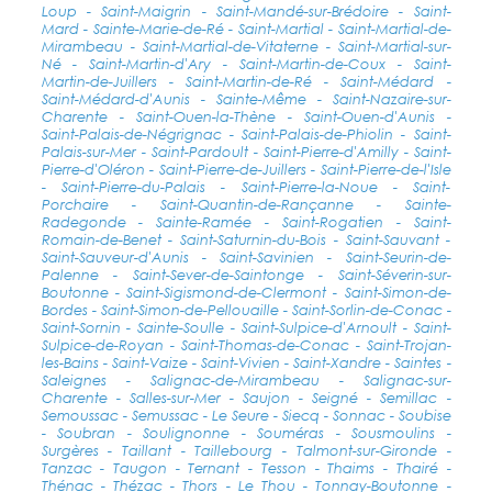
Loup - Saint-Maigrin - Saint-Mandé-sur-Brédoire - Saint-
Mard - Sainte-Marie-de-Ré - Saint-Martial - Saint-Martial-de-
Mirambeau - Saint-Martial-de-Vitaterne - Saint-Martial-sur-
Né - Saint-Martin-d'Ary - Saint-Martin-de-Coux - Saint-
Martin-de-Juillers - Saint-Martin-de-Ré - Saint-Médard -
Saint-Médard-d'Aunis - Sainte-Même - Saint-Nazaire-sur-
Charente - Saint-Ouen-la-Thène - Saint-Ouen-d'Aunis -
Saint-Palais-de-Négrignac - Saint-Palais-de-Phiolin - Saint-
Palais-sur-Mer - Saint-Pardoult - Saint-Pierre-d'Amilly - Saint-
Pierre-d'Oléron - Saint-Pierre-de-Juillers - Saint-Pierre-de-l'Isle
- Saint-Pierre-du-Palais - Saint-Pierre-la-Noue - Saint-
Porchaire - Saint-Quantin-de-Rançanne - Sainte-
Radegonde - Sainte-Ramée - Saint-Rogatien - Saint-
Romain-de-Benet - Saint-Saturnin-du-Bois - Saint-Sauvant -
Saint-Sauveur-d'Aunis - Saint-Savinien - Saint-Seurin-de-
Palenne - Saint-Sever-de-Saintonge - Saint-Séverin-sur-
Boutonne - Saint-Sigismond-de-Clermont - Saint-Simon-de-
Bordes - Saint-Simon-de-Pellouaille - Saint-Sorlin-de-Conac -
Saint-Sornin - Sainte-Soulle - Saint-Sulpice-d'Arnoult - Saint-
Sulpice-de-Royan - Saint-Thomas-de-Conac - Saint-Trojan-
les-Bains - Saint-Vaize - Saint-Vivien - Saint-Xandre - Saintes -
Saleignes - Salignac-de-Mirambeau - Salignac-sur-
Charente - Salles-sur-Mer - Saujon - Seigné - Semillac -
Semoussac - Semussac - Le Seure - Siecq - Sonnac - Soubise
- Soubran - Soulignonne - Souméras - Sousmoulins -
Surgères - Taillant - Taillebourg - Talmont-sur-Gironde -
Tanzac - Taugon - Ternant - Tesson - Thaims - Thairé -
Thénac - Thézac - Thors - Le Thou - Tonnay-Boutonne -