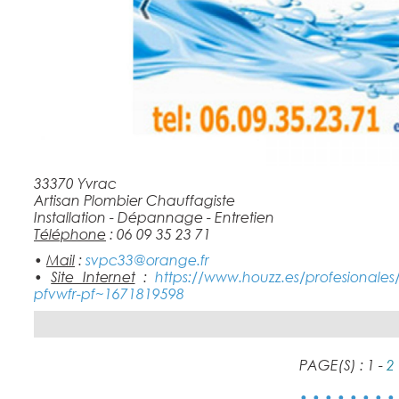
33370 Yvrac
Artisan Plombier Chauffagiste
Installation - Dépannage - Entretien
Téléphone
: 06 09 35 23 71
•
Mail
:
svpc33@orange.fr
•
Site Internet
:
https://www.houzz.es/profesionales
pfvwfr-pf~1671819598
PAGE(S) : 1 -
2
• • • • • • • •