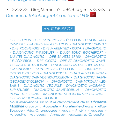
• >>>>>> DiagMémo à télécharger <<<<<< ›
Document Téléchargeable au format PDF
HAUT DE PAGE
DPE OLERON - DPE SAINT-PIERRE-D'OLERON - DIAGNOSTIC
IMMOBILIER SAINT-PIERRE-D'OLERON - DIAGNOSTIC SAINTES
- DPE ROCHEFORT - DPE MARENNES - ROYAN DIAGNOSTIC
- DIAGNOSTIC IMMOBILIER - DIAGNSOTIC ROCHEFORT -
SAINTES DIAGNOSTIC - DPE SAINTES 17100 - DIAGNOSTIC
ILE D'OLERON - DPE COZES - DPE ET DIAGNOSTIC SAINT-
GEORGES-DE-DIDONNE - DIAGNOSTIC MEDIS - DPE MEDIS -
DIAGNOSTIC SAINT-PIERRE-D'OLERON - DIAGNOSTIC
DOLUS D'OLERON - DIAGNOSTIC LE CHATEAU-D'OLERON -
DIAGNOSTIC SAINT-DENIS-D'OLERON - DIAGNOSTIC SAINT-
GEORGES-D'OLERON - DIAGNOSTIC SAINT-TROJAN-LES-
BAINS - DIAGNOSTIC L'EGUILLE - DIAGNOSTIC MORNAC-
SUR-SEUDRE - DIAGNSOTIC SAINT-SORNIN - DIAGNOSTIC
PONS - DPE PONS - DIAGNOSTIC MESCHERS-SUR-GIRONDE -
DPE MESCHERS-SUR-GIRONDE ...
Nous intervenons sur tout le département de la
Charente
Maritime
à savoir : Agudelle - Aigrefeuille-d'Aunis - Allas-
Bocage - Allas-Champagne - Anais - Andilly - Angliers -
Angoulins - Annepont - Annezay - Antezant-la-Chapelle -