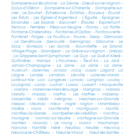
Dampierre-sur-Boutonne - La Devise - Dœuil-sur-le-Mignon -
Dolus-d'Oléron - Dompierre-sur-Charente - Dompierre-sur-
Mer - Le Douhet - Échebrune - Échillais - Écoyeux - Écurat -
Les Éduts - Les Églises-d'Argenteuil - L'Éguille - Épargnes -
Esnandes - Les Essards - Essouvert - Étaules - Expiremont -
Fenioux - Ferrières - Fléac-sur-Seugne - Floirac - La Flotte -
Fontaine-Chalendray - Fontaines-d'Ozillac - Fontcouverte -
Fontenet - Forges - Le Fouilloux - Fouras - Geay - Gémozac
- La Genétouze - Genouillé - Germignac - Gibourne - Le
Gicq - Givrezac - Les Gonds - Gourvillette - Le Grand-
Village-Plage - Grandjean - La Grève-sur-Mignon - Grézac
- La Gripperie-Saint-Symphorien - Le Gua - Le Gué-d'Alleré -
Guitinières - Haimps - L'Houmeau - Île-d'Aix - La Jard -
Jarnac-Champagne - La Jarne - La Jarrie - La Jarrie-
Audouin - Jazennes - Jonzac - Juicq - Jussas - Lagord - La
Laigne - Landes - Landrais - Léoville - Loire-les-Marais -
Loiré-sur-Nie - Loix - Longèves - Lonzac - Lorignac - Loulay -
Louzignac - Lozay - Luchat - Lussac - Lussant - Macqueville
- Marans - Marennes-Hiers-Brouage - Marignac - Marsais -
Marsilly - Massac - Matha - Les Mathes - Mazeray -
Mazerolles - Médis - Mérignac - Meschers-sur-Gironde -
Messac - Meursac - Meux - Migré - Migron - Mirambeau -
Moëze - Mons - Montendre - Montguyon - Montils -
Montlieu-la-Garde - Montpellier-de-Médillan - Montroy -
Moragne - Mornac-sur-Seudre - Mortagne-sur-Gironde -
Mortiers - Mosnac - Le Mung - Muron - Nachamps -
Nancras - Nantillé - Néré - Neuillac - Neulles - Neuvicq -
Neuvicq-le-Château - Nieul-le-Virouil - Nieul-lès-Saintes -