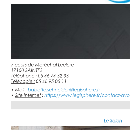
7 cours du Maréchal Leclerc
17100 SAINTES
Téléphone :
05 46 74 32 33
Télécopie :
05 46 95 05 11
•
Mail
:
babette.schneider@legisphere.fr
•
Site Internet
:
https://www.legisphere.fr/contact-avo
Le Salon