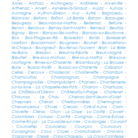
Arces - Archiac - Archingeay - Ardillières - Ars-en-Ré -
Arthenac - Arvert - Asnières-la-Giraud - Aujac - Aulnay -
Aumagne - Authon-Ébéon - Avy - Aytré - Bagnizeau -
Balanzac - Ballans - Ballon - La Barde - Barzan - Bazauges -
Beaugeay - Beauvais-sur-Matha - Bedenac - Belluire -
Benon - Bercloux - Bernay-Saint-Martin - Berneuil - Beurlay -
Bignay - Biron - Blanzac-lès-Matha - Blanzay-sur-Boutonne -
Bois - Bois-Plage-en-Ré - Boisredon - Bords - Boresse-et-
Martron - Boscamnant - Bougneau - Bouhet - Bourcefranc-
le-Chapus - Bourgneuf - Boutenac-Touvent - Bran - La Brée-
les-Bains - Bresdon - Breuil-la-Réorte - Breuil-Magné -
Breuillet - Brie-sous-Archiac - Brie-sous-Matha - Brie-sous-
Mortagne - Brives-sur-Charente - Brizambourg - La Brousse -
Burie - Bussac-Forêt - Bussac-sur-Charente - Cabariot -
Celles - Cercoux - Chadenac - Chaillevette - Chambon -
Chamouillac - Champagnac - Champagne -
Champagnolles - Champdolent - Chaniers - Chantemerle-
sur-la-Soie - La Chapelle-des-Pots - Charron - Chartuzac -
Le Château-d'Oléron - Châtelaillon-Plage - Chatenet -
Chaunac - Le Chay - Chenac-Saint-Seurin-d'Uzet -
Chepniers - Chérac - Cherbonnières - Chermignac -
Chevanceaux - Chives - Cierzac - Ciré-d'Aunis - Clam -
Clavette - Clérac - Clion - La Clisse - La Clotte - Coivert -
Colombiers - Consac - Contré - Corignac - Corme-Écluse -
Corme-Royal - La Couarde-sur-Mer - Coulonges - Courant
- Courcelles - Courcerac - Courçon - Courcoury -
Courpignac - Coux - Cozes - Cramchaban - Cravans -
Crazannes - Cressé - Croix-Chapeau - La Croix-Comtesse -