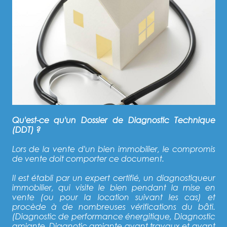
Qu'est-ce qu'un Dossier de Diagnostic Technique
(DDT) ?
Lors de la vente d'un bien immobilier, le compromis
de vente doit comporter ce document.
Il est établi par un expert certifié, un diagnostiqueur
immobilier, qui visite le bien pendant la mise en
vente (ou pour la location suivant les cas) et
procède à de nombreuses vérifications du bâti.
(Diagnostic de performance énergitique, Diagnostic
amiante, Diagnotic amiante avant travaux et avant