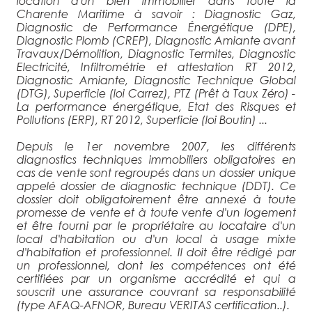
location d'un bien immobilier dans toute la
Charente Maritime à savoir : Diagnostic Gaz,
Diagnostic de Performance Énergétique (DPE),
Diagnostic Plomb (CREP), Diagnostic Amiante avant
Travaux/Démolition, Diagnostic Termites, Diagnostic
Electricité, Infiltrométrie et attestation RT 2012,
Diagnostic Amiante, Diagnostic Technique Global
(DTG), Superficie (loi Carrez), PTZ (Prêt à Taux Zéro) -
La performance énergétique, Etat des Risques et
Pollutions (ERP), RT 2012, Superficie (loi Boutin) ...
Depu­is le 1er novembre 2007, les différents
diagnostics techniques immobiliers obligatoires en
cas de vente sont regroupés dans un dossier unique
appelé dossier de diagnostic technique (DDT). ­­Ce
do­ssier doit obligatoirement être annexé à toute
promesse de vente et à toute vente d'un logement
et être fourni par le propriétaire au locataire d'un
local d'habitation ou d'un local à usage mixte
d'habitation et professionnel. Il doit être rédigé par
un professionnel, dont les compétences ont été
certifiées par un organisme accrédité et qui a
souscrit une assurance couvrant sa responsabilité
(type AFAQ-AFNOR, Bureau VERITAS certification..).