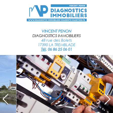
VINCENT PENON
DIAGNOSTICS IMMOBILIERS
48 rue des Bolets
17390 LA TREMBLADE
Tél
.
06 86 25 06 01